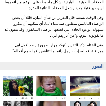
العلاقات الصينية ــ اليابانية بشكل ملحوظ، على الرغم من أنه ربما
لن يصير فتيلا جديدا يشعل العلاقات الثنائية الفاترة.
وفي الوقت نسفه، قلل التقرير من شأن البيان، قائلا أن بعض
الزعماء اليابانيين متقلبون سياسيا دائما، أي يمكنهم أن ينكروا
بسهولة الوعود الجادة التي قطعها الزعماء السابقون وقد ينفون غدا
ما يقولونه اليوم، و"من أبرزهم آبي".
وفي الختام، ذكر التقرير "نؤكد مرارا ضرورة رصد أقول آبي
ومراقبة أفعاله، إذ أنه رجل دائما ما تتناقض أقواله مع أفعاله".
الصور
ظهور قوس القزح
أنا غضب!
الممثلة الصينية وان بي
والاعصار في آن واحد
شيا تشارك في نشاط
خيري في يوننان