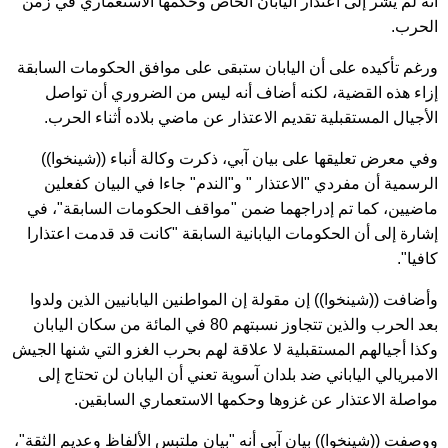
أنه لم يشر إلى اعتذار اليابان الخاص وحكمها الاستعماري في زمن
الحرب.
ورغم تأكيده على أن اليابان ستبقى على موافق الحكومات السابقة
إزاء هذه القضية، لكنه أضاف أنه ليس من الضروري أن تواصل
الأجيال المستقبلية تقديم الاعتذار عن ماضي بلاده أثناء الحرب.
وفي معرض تعليقها على بيان آبي، ذكرت وكالة أنباء ((شينخوا))
الرسمية أن مفردي "الاعتذار " و"الندم" جاءا في البيان كفعلين
ماضيين، كما تم إدراجهما ضمن "مواقف الحكومات السابقة"، في
إشارة إلى أن الحكومات اليابانية السابقة "كانت قد قدمت اعتذارا
كافيا".
وأضافت ((شينخوا)) إن مقولة إن المواطنين اليابانيين الذين ولدوا
بعد الحرب والذين تتجاوز نسبتهم 80 في المائة من سكان اليابان
وكذا أجيالهم المستقبلية لا علاقة لهم بحرب الغزو التي شنها الجيش
الامبريالي الياباني ضد بلدان آسوية تعني أن اليابان لن تحتاج إلى
مواصلة الاعتذار عن غزوها وحكمها الاستعماري السابقين.
ووصفت ((شينخوا)) بيان آبي أنه "بيان ملتبس الألفاظ وعديم الثقة"،