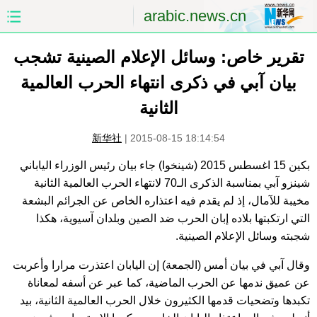
arabic.news.cn
تقرير خاص: وسائل الإعلام الصينية تشجب
الصفحة الأولى
الصين
بيان آبي في ذكرى انتهاء الحرب العالمية
العالم
الشرق الأوسط
الثانية
الصين والعالم العربي
الاقتصاد
新华社
|
2015-08-15 18:14:54
الثقافة والتعليم
العلوم والصحة
بكين 15 اغسطس 2015 (شينخوا) جاء بيان رئيس الوزراء الياباني
شينزو آبي بمناسبة الذكرى الـ70 لانتهاء الحرب العالمية الثانية
السياحة والبيئة
الرياضة
مخيبة للآمال، إذ لم يقدم فيه اعتذاره الخاص عن الجرائم البشعة
التي ارتكبتها بلاده إبان الحرب ضد الصين وبلدان آسيوية، هكذا
شجبته وسائل الإعلام الصينية.
الصور
مؤتمر صحفى للخارجية
وقال آبي في بيان أمس (الجمعة) إن اليابان اعتذرت مرارا وأعربت
عن عميق ندمها عن الحرب الماضية، كما عبر عن أسفه لمعاناة
تكبدها وتضحيات قدمها الكثيرون خلال الحرب العالمية الثانية، بيد