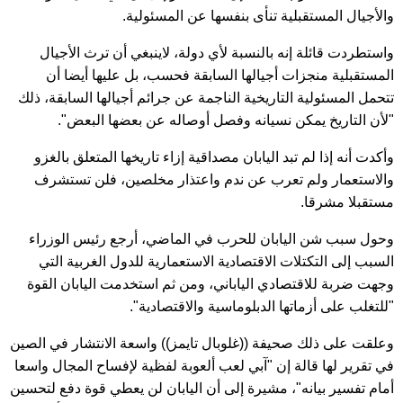
والأجيال المستقبلية تنأى بنفسها عن المسئولية.
واستطردت قائلة إنه بالنسبة لأي دولة، لاينبغي أن ترث الأجيال
المستقبلية منجزات أجيالها السابقة فحسب، بل عليها أيضا أن
تتحمل المسئولية التاريخية الناجمة عن جرائم أجيالها السابقة، ذلك
"لأن التاريخ يمكن نسيانه وفصل أوصاله عن بعضها البعض".
وأكدت أنه إذا لم تبد اليابان مصداقية إزاء تاريخها المتعلق بالغزو
والاستعمار ولم تعرب عن ندم واعتذار مخلصين، فلن تستشرف
مستقبلا مشرقا.
وحول سبب شن اليابان للحرب في الماضي، أرجع رئيس الوزراء
السبب إلى التكتلات الاقتصادية الاستعمارية للدول الغربية التي
وجهت ضربة للاقتصادي الياباني، ومن ثم استخدمت اليابان القوة
"للتغلب على أزماتها الدبلوماسية والاقتصادية".
وعلقت على ذلك صحيفة ((غلوبال تايمز)) واسعة الانتشار في الصين
في تقرير لها قالة إن "آبي لعب ألعوبة لفظية لإفساح المجال واسعا
أمام تفسير بيانه"، مشيرة إلى أن اليابان لن يعطي قوة دفع لتحسين