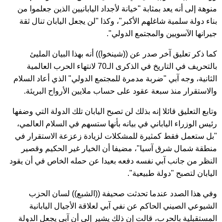
منوهة إلى أنه يعد بمثابة "خيانة لأجداد اليابانيين الذين جعلموا من
بناء دولة سلمية شاغلهم الأكبر"، وكذا "لن يجعل اليابان تنال ثقة
جيرانها الآسويين والمجتمع الدولي".
كما ذكر تعليق آخر صدر عن ((شينخوا)) أنه بهذا البيان المليئ
بالتحريف في التاريخ في الذكرى الـ70 لانتهاء الحرب العالمية
الثانية، وجه آبي "ضربة مدمرة للمجتمع الدولي" الذي أعاد السلام
والاستقرار منذ سبعة عقود على حساب ملايين الأرواح البريئة.
وتابع التعليق قائلا إنه بذلك لن تصبح اليابان تلك الدولة التي وضفها
رئيس الوزراء الياباني في بيانه بأنها ستسهم في السلام العالمي،
"بل ستعمل فقط كمثيرة للمشكلات لزيادة زعزعة الاستقرار في
منطقة شمال شرق آسيا"، مضيفا أن الخيار غير الحكيم وقصير
النظر من جانب آبي نفسه دفعه بعيدا عن حمله الخاص في أن يقود
اليابان لتصبح "دولة طبيعية".
وفي هذا الصدد عندما تحدثت صحيفة ((الشبع)) لسان الحزب
الشيوعي الصيني الحاكم عن نفي آبي لعلاقة الأجيال اليابانية
المستقبلية بالحرب، قالت إن ذلك يشير إلى أن آبي يجعل الدولة