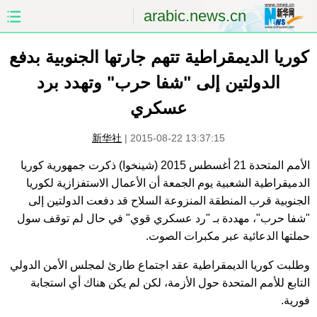
arabic.news.cn
كوريا الديمقراطية تتهم جارتها الجنوبية بدفع
الصفحة الأولى
الصين
الدولتين إلى "شفا حرب" وتهدد برد
العالم
الشرق الأوسط
عسكري
الصين والعالم العربي
الاقتصاد
新华社
|
2015-08-22 13:37:15
الثقافة والتعليم
العلوم والصحة
الأمم المتحدة 21 أغسطس 2015 (شينخوا) ذكرت جمهورية كوريا
الدميقراطية الشعبية يوم الجمعة أن الأعمال الاستفزازية لكوريا
السياحة والبيئة
الرياضة
الجنوبية قرب المنطقة المنزوعة السلاح قد دفعت الدولتين إلى
"شفا حرب"، مهددة بـ "رد عسكري قوي" في حال لم توقف سول
حملتها الدعائية عبر مكبرات الصوت.
الصور
مؤتمر صحفى للخارجية
وطلبت كوريا الديمقراطية عقد اجتماع طارئ لمجلس الأمن الدولي
التابع للأمم المتحدة حول الأزمة، لكن لم يكن هناك أي استجابة
فورية.