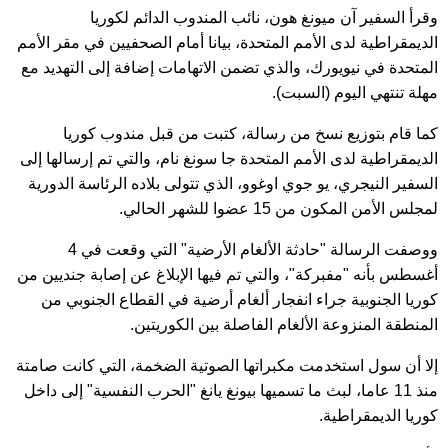
وقرأ السفير آن ميونغ هون، نائب المندوب الدائم لكوريا
الديمقراطية لدى الأمم المتحدة، بيانا أمام الصحفيين في مقر الأمم
المتحدة في نيويورك، والذي تضمن الاتهامات إضافة إلى التهديد مع
مهلة تنتهي اليوم (السبت).
كما قام بتوزيع نسخ من رسالة، كتبت من قبل مندوب كوريا
الديمقراطية لدى الأمم المتحدة جا سونغ نام، والتي تم إرسالها إلى
السفير النيجري، يو جوي اوغوو، الذي تتولى بلاده الرئاسة الدورية
لمجلس الأمن المكون من 15 عضوا للشهر الحالي.
ووصفت الرسالة "حادثة الألغام الأرضية" التي وقعت في 4
أغسطس بأنه "مفبركة"، والتي تم فيها الإبلاغ عن إصابة جنديين من
كوريا الجنوبية جراء انفجار ألغام أرضية في القطاع الجنوبي من
المنطقة المنزوعة الألغام الفاصلة بين الكوريتين.
إلا أن سول استخدمت مكبراتها الصوتية الضخمة، التي كانت صامتة
منذ 11 عاما، لبث ما تسميها بيونغ يانغ "الحرب النفسية" إلى داخل
كوريا الديمقراطية.