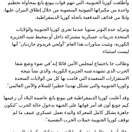
وأطلقت كوريا الجنوبية، التي تتهم قوات بيونغ يانغ بمحاولة تحطيم
واحدة من مكبراتها الصوتية المنصوبة من خلال إطلاق النيران عليها،
وابلا من قذائف المدفعية باتجاه كوريا الديمقراطية.
وتتزايد حدة التوتر سنويا عندما تجري كوريا الجنوبية والولايات
المتحدة تدريبات عسكرية مشتركة داخل أو بمحيط شبه الجزيرة
الكورية، وتثبت مناورات هذا العام "أولجي فريدوم جارديان" أنها
ليست استثناء.
وطالب جا باجتماع لمجلس الأمن قائلا إنه"في ضوء وضع شفا
الحرب الذي تشهده شبه الجزيرة الكورية، والذي نشأ نتيجة
الاستفزازات المتعمدة التي قامت بها كل من الولايات المتحدة
وكوريا الجنوبية والتي تشكل تهديدا خطيرا للسلام والأمن العالمي".
وقد أعلنت كوريا الديمقراطية في بيونغ يانغ عاصمة البلاد أن زعيمها
كيم جونغ أون قد أمر قواتها على الجبهة بدخول حالة الحرب "لتكون
جاهزة بشكل كامل للمعركة والبدء بعمل عسكري عنيف ما لم
توقف كوريا الجنوبية حملات الحرب النفسية".
وقال آن إنه بحال لم تقم كوريا الجنوبية بتفكيك مكبرات الصوت