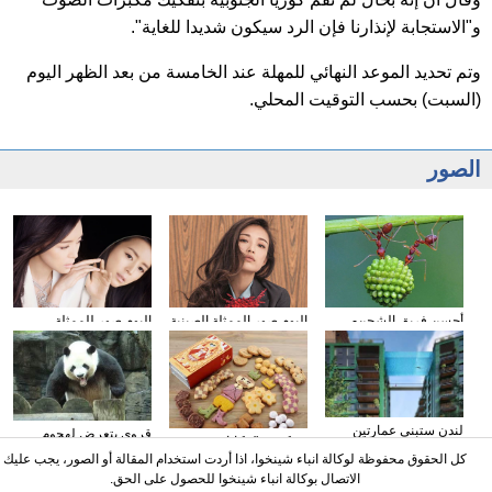
و"الاستجابة لإنذارنا فإن الرد سيكون شديدا للغاية".
وتم تحديد الموعد النهائي للمهلة عند الخامسة من بعد الظهر اليوم
(السبت) بحسب التوقيت المحلي.
الصور
أحسن فريق الشحن-
البوم صور الممثلة الصينية
البوم صور للممثلة
النمل
ني ني
الصينية تشانغ جينغ تشو
لندن ستبني عمارتين
قروي يتعرض لهجوم
بسكويت "حكايات
بينهما مسبح فوقي
الباندا البري ويقبل 400
الأطفال " في اليابان
كل الحقوق محفوظة لوكالة انباء شينخوا، اذا أردت استخدام المقالة أو الصور، يجب عليك
ألف يوان كتعويض
الاتصال بوكالة انباء شينخوا للحصول على الحق.