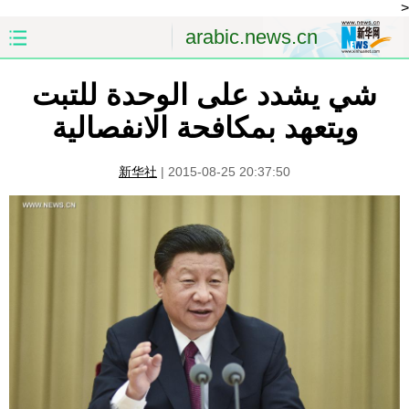
<
arabic.news.cn
شي يشدد على الوحدة للتبت
الصفحة الأولى
الصين
ويتعهد بمكافحة الانفصالية
العالم
الشرق الأوسط
新华社
|
2015-08-25 20:37:50
الصين والعالم العربي
الاقتصاد
الثقافة والتعليم
العلوم والصحة
السياحة والبيئة
الرياضة
الصور
مؤتمر صحفى للخارجية