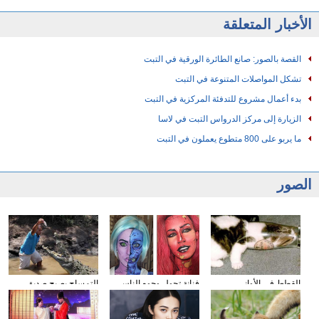
الأخبار المتعلقة
القصة بالصور: صانع الطائرة الورقية في التبت
تشكل المواصلات المتنوعة في التبت
بدء أعمال مشروع للتدفئة المركزية في التبت
الزيارة إلى مركز الدرواس التبت في لاسا
ما يربو على 800 متطوع يعملون في التبت
الصور
القطط في الأواني
فنانة تحول وجوه الناس
التمساح يصبح صديق
الزجاجية
إلى الشخصيات الكرتونية
الناس في كوستا ريكا
باستخدام الماكياج