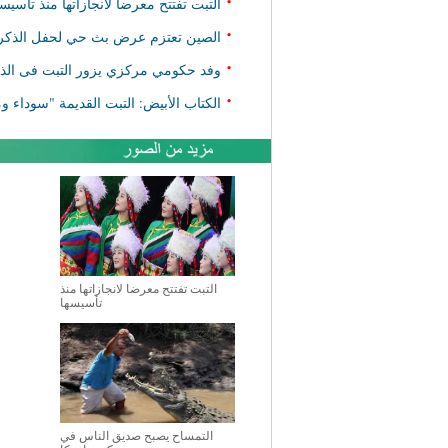
•
التبت تفتتح معرضا لانجازاتها منذ تأسيسه
•
الصين تعتزم عرض بث حي لحفل الذكرى الـ50 لتأسيس منطقة التبت الذات
•
وفد حكومي مركزي يزور التبت فى الذكرى ال50 على تأسي
•
الكتاب الأبيض: التبت القديمة "سوداء و
التبت تفتتح معرضا لانجازاتها منذ
تأسيسها
التمساح يصبح صديق الناس في