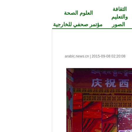
الثقافة
العلوم الصحة
والتعليم
الصور
مؤتمر صحفي للخارجية
arabic.news.cn
|
2015-09-08 02:20:08