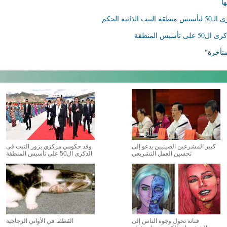
ا
ية الحكم
س المنطقة
متأخرة"
كبير المشرعين الصينيين يدعو إلى
وفد حكومي مركزي يزور التبت فى
تحسين العمل التشريعي
الذكرى ال50 على تأسيس المنطقة
فنانة تحول وجوه الناس إلى
القطط في الأواني الزجاجية