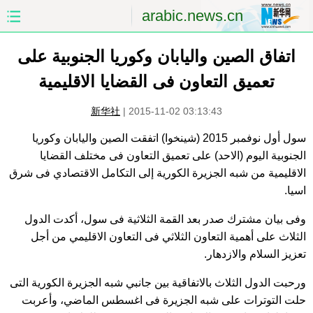
arabic.news.cn
اتفاق الصين واليابان وكوريا الجنوبية على
الصفحة الأولى
الصين
تعميق التعاون فى القضايا الاقليمية
العالم
الشرق الأوسط
新华社
|
2015-11-02 03:13:43
الصين والعالم العربي
الاقتصاد
سول أول نوفمبر 2015 (شينخوا) اتفقت الصين واليابان وكوريا
الجنوبية اليوم (الاحد) على تعميق التعاون فى مختلف القضايا
الثقافة والتعليم
العلوم والصحة
الاقليمية من شبه الجزيرة الكورية إلى التكامل الاقتصادي فى شرق
اسيا.
السياحة والبيئة
الرياضة
وفى بيان مشترك صدر بعد القمة الثلاثية فى سول، أكدت الدول
الصور
مؤتمر صحفى للخارجية
الثلاث على أهمية التعاون الثلاثي فى التعاون الاقليمي من أجل
تعزيز السلام والازدهار.
ورحبت الدول الثلاث بالاتفاقية بين جانبي شبه الجزيرة الكورية التى
حلت التوترات على شبه الجزيرة فى اغسطس الماضي، وأعربت