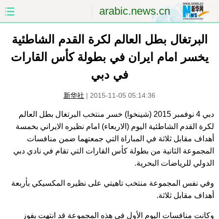
arabic.news.cn
البرتغال بطل العالم لكرة القدم الشاطئية
الصفحة الأولى
الصين
يخسر امام ايران في بطولة كأس القارات
العالم
الشرق الأوسط
في دبي
الصين والعالم العربي
الاقتصاد
新华社
|
2015-11-05 05:14:36
الثقافة والتعليم
العلوم والصحة
دبي 4 نوفمبر 2015 (شينخوا) خسر منتخب البرتغال بطل العالم
لكرة القدم الشاطئية اليوم (الاربعاء) امام نظيره الايراني بخمسة
السياحة والبيئة
الرياضة
أهداف مقابل ثلاثة في المباراة التي جمعتهما ضمن منافسات
المجموعة الثانية من بطولة كأس القارات التي تقام في نادي دبي
الدولي للرياضات البحرية.
الصور
مؤتمر صحفى للخارجية
وفي نفس المجموعة منتخب تاهيتي على نظيره المكسيكي بأربعة
أهداف مقابل ثلاثة.
وكانت منافسات اليوم الأول في هذه المجموعة قد انتهت بفوز