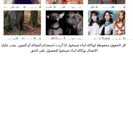
المسن الاندونيسي البالغ
مجموعة من الصور الرائعة
ألبوم صور الممثلة الصينية
عمره 68 سنة ذو جسم
في العرض السنوي
تونغ لي
لين
ل"سر فيكتوريا"
البوم صور T-ara فريق
مجموعة من أبشع الكلاب
فن الرسم على الجسد
الشابات من كوريا
في العالم
يخفي الموديلة في
كل الحقوق محفوظة لوكالة انباء شينخوا، اذا أردت استخدام المقالة أو الصور، يجب عليك
الجنوبية
الطبيعة
الاتصال بوكالة انباء شينخوا للحصول على الحق.