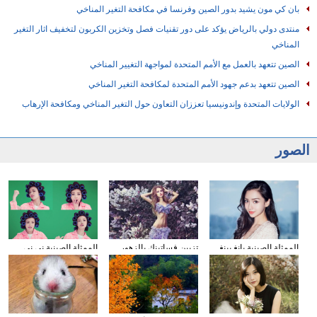
بان كي مون يشيد بدور الصين وفرنسا في مكافحة التغير المناخي
منتدى دولي بالرياض يؤكد على دور تقنيات فصل وتخزين الكربون لتخفيف اثار التغير
المناخي
الصين تتعهد بالعمل مع الأمم المتحدة لمواجهة التغيير المناخي
الصين تتعهد بدعم جهود الأمم المتحدة لمكافحة التغير المناخي
الولايات المتحدة وإندونيسيا تعززان التعاون حول التغير المناخي ومكافحة الإرهاب
الصور
الممثلة الصينية يانغ يينغ
تزيين فساتينك بالزهور
الممثلة الصينية ني ني
تحضر نشاطا تجاريا
الملونة
تقوم بالتعبيرات المتختلفة
لويتشات