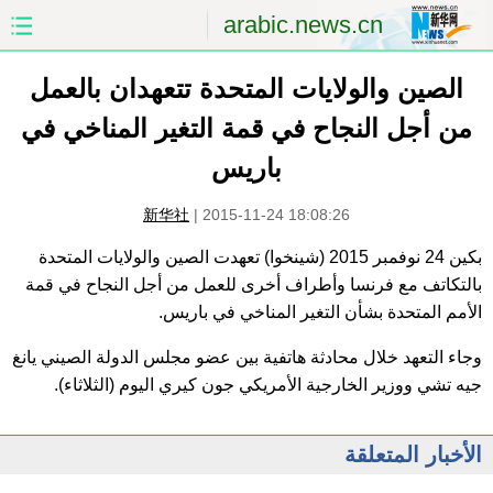
arabic.news.cn
الصين والولايات المتحدة تتعهدان بالعمل
الصفحة الأولى
الصين
من أجل النجاح في قمة التغير المناخي في
العالم
الشرق الأوسط
باريس
الصين والعالم العربي
الاقتصاد
新华社
|
2015-11-24 18:08:26
الثقافة والتعليم
العلوم والصحة
بكين 24 نوفمبر 2015 (شينخوا) تعهدت الصين والولايات المتحدة
بالتكاتف مع فرنسا وأطراف أخرى للعمل من أجل النجاح في قمة
السياحة والبيئة
الرياضة
الأمم المتحدة بشأن التغير المناخي في باريس.
وجاء التعهد خلال محادثة هاتفية بين عضو مجلس الدولة الصيني يانغ
الصور
مؤتمر صحفى للخارجية
جيه تشي ووزير الخارجية الأمريكي جون كيري اليوم (الثلاثاء).
الأخبار المتعلقة