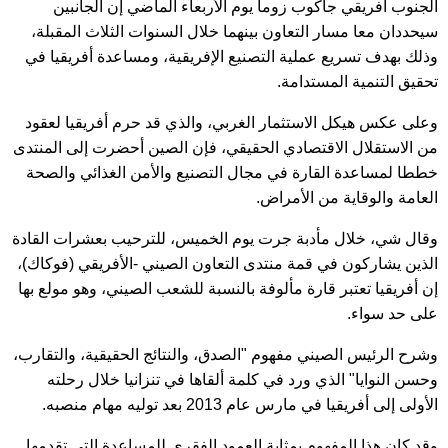
الجنوب أفريقي جاكوب زوما يوم الأربعاء الماضي إن الجانبين
سيحددان معا مسار التعاون بينهما خلال السنوات الثلاث المقبلة،
وذلك بهدف تسريع عملية التصنيع الإفريقية، ومساعدة أفريقيا في
تحقيق التنمية المستدامة.
وعلى عكس هيكل الاستثمار الغربي، والذي قد حرم أفريقيا لعقود
من الاستقلال الاقتصادي الحقيقي، فإن الصين أحضرت إلى المنتدى
خططا لمساعدة القارة في مجال التصنيع والأمن الغذائي والصحة
العامة والوقاية من الأمراض.
وقال شي، خلال مأدبة جرت يوم الخميس، للترحيب بعشرات القادة
الذين يشاركون في قمة منتدى التعاون الصيني -الأفريقي (فوكاك)،
إن أفريقيا تعتبر قارة مألوفة بالنسبة للشعب الصيني، وهو مولع بها
على حد سواء.
وشرح الرئيس الصيني مفهوم "الصدق، والنتائج الحقيقية، والتقارب،
وحسن النوايا" الذي ورد في كلمة ألقاها في تنزانيا خلال رحلته
الأولى إلى أفريقيا في مارس عام 2013 بعد توليه مهام منصبه.
وقد كان هذا المفهوم بمثابة العمود الفقري للمساعدة التي تقدمها