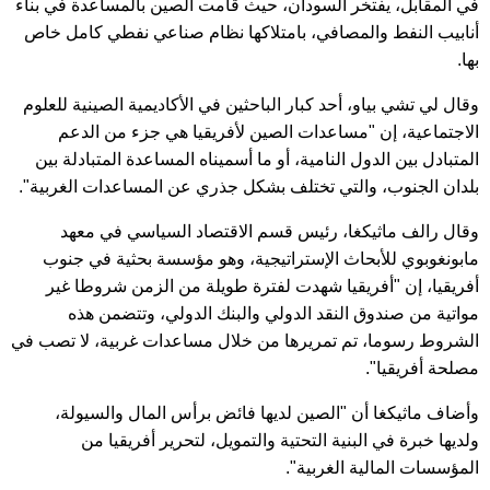
في المقابل، يفتخر السودان، حيث قامت الصين بالمساعدة في بناء
أنابيب النفط والمصافي، بامتلاكها نظام صناعي نفطي كامل خاص
بها.
وقال لي تشي بياو، أحد كبار الباحثين في الأكاديمية الصينية للعلوم
الاجتماعية، إن "مساعدات الصين لأفريقيا هي جزء من الدعم
المتبادل بين الدول النامية، أو ما أسميناه المساعدة المتبادلة بين
بلدان الجنوب، والتي تختلف بشكل جذري عن المساعدات الغربية".
وقال رالف ماثيكغا، رئيس قسم الاقتصاد السياسي في معهد
مابونغوبوي للأبحاث الإستراتيجية، وهو مؤسسة بحثية في جنوب
أفريقيا، إن "أفريقيا شهدت لفترة طويلة من الزمن شروطا غير
مواتية من صندوق النقد الدولي والبنك الدولي، وتتضمن هذه
الشروط رسوما، تم تمريرها من خلال مساعدات غربية، لا تصب في
مصلحة أفريقيا".
وأضاف ماثيكغا أن "الصين لديها فائض برأس المال والسيولة،
ولديها خبرة في البنية التحتية والتمويل، لتحرير أفريقيا من
المؤسسات المالية الغربية".