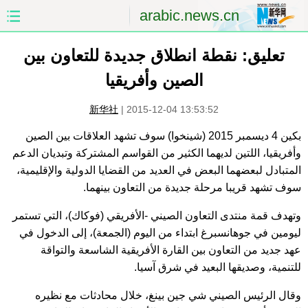
arabic.news.cn
تعليق: نقطة انطلاق جديدة للتعاون بين
الصفحة الأولى
الصين
الصين وأفريقيا
العالم
الشرق الأوسط
新华社
|
2015-12-04 13:53:52
الصين والعالم العربي
الاقتصاد
بكين 4 ديسمبر 2015 (شينخوا) سوف تشهد العلاقات بين الصين
وأفريقيا، اللتين لديهما الكثير من القواسم المشتركة وتبديان الدعم
الثقافة والتعليم
العلوم والصحة
المتبادل لبعضهما البعض في العديد من القضايا الدولية والإقليمية،
سوف تشهد قريبا مرحلة جديدة من التعاون بينهما.
السياحة والبيئة
الرياضة
وتهدف قمة منتدى التعاون الصيني -الأفريقي (فوكاك)، التي تستمر
الصور
مؤتمر صحفى للخارجية
ليومين في جوهانسبرغ ابتداء من اليوم (الجمعة)، إلى الدخول في
عهد جديد من التعاون بين القارة الأفريقية الشاسعة والتواقة
للتنمية، وصديقها البعيد في شرق آسيا.
وقال الرئيس الصيني شي جين بينغ، خلال محادثات مع نظيره