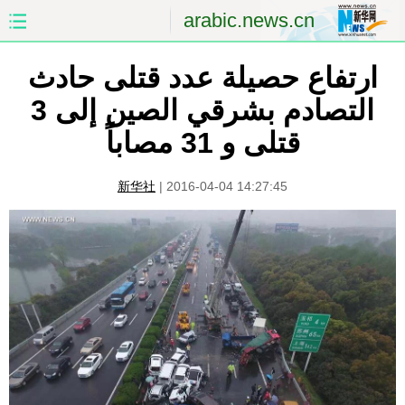
arabic.news.cn
ارتفاع حصيلة عدد قتلى حادث
الصفحة الأولى
الصين
التصادم بشرقي الصين إلى 3
العالم
الشرق الأوسط
قتلى و 31 مصاباً
الصين والعالم العربي
الاقتصاد
新华社
|
2016-04-04 14:27:45
الثقافة والتعليم
العلوم والصحة
السياحة والبيئة
الرياضة
الصور
مؤتمر صحفى للخارجية