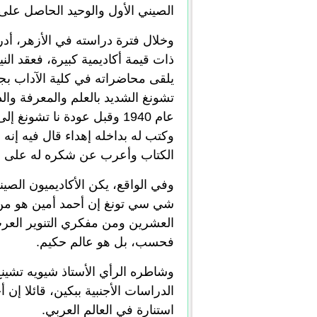
الصيني الأول والوحيد الحاصل على 
وخلال فترة دراسته في الأزهر، أدرك
ذات قيمة أكاديمية كبيرة، فعقد الني
يلقى محاضراته في كلية الآداب ب
تشونغ الشديد بالعلم والمعرفة والد
عام 1940 وقبل عودة نا تشون
وكتب له بداخله إهداء قال فيه إنه
الكتاب وأعرب عن شكره له على جه
وفي الواقع، يكن الأكاديميون الصيني
شي سي تونغ إن أحمد أمين هو من أش
العشرين ومن مفكري التنوير العرب 
فحسب، بل هو عالم حكيم.
وشاطره الرأي الأستاذ شيويه تشينغ
الدراسات الأجنبية ببكين، قائلا إن أ
استنارة في العالم العربي.