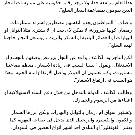
هذا العام مرتفعة جدا، ولا توجد رقابة حكومية على ممارسات التجار
الذين يقومون بمضاعفة اسعار السلع".
وأضاف " المواطنون يجدوا انفسهم مضطرين لشراء مستلزمات
رمضان كونها ضرورية، لا يمكن لاى بيت ان لا يشترى مثلا التوابل او
البهارات او العصائر البلدية او السكر والزيت ، ويستغل التجار حاجتنا
لهذه السلع".
لكن التاجر ود الكاشف يدافع عن التجار ويرفض وصفهم بالجشع او
الاستغلال، ويقول " لسنا السبب فى زيادة الاسعار ، معظم بضاعتنا
مستوردة، وكما تعلمون ان الدولار يواصل الارتفاع امام الجنيه، وهذا
هو السبب فى ارتفاع الاسعار".
وطالب الكاشف الدولة بالتدخل من خلال دعم السلع الاستهلاكية او
اعفاءها من الرسوم والجمارك.
وتشتهر أسواق ام درمان بالتوابل والبهارات ولكن أبرزها الشمار
والكمون والكسبرة والزنجبيل الذى يدخل فى صناعة القهوة، كما
يعتبر "القونقليز" او التبلدى احد اشهر انواع العصير فى السودان.