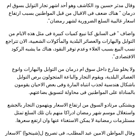
وقال مدثر حسين ود الكاشف وهو أحد اشهر تجار التوابل بسوق ام
درمان " هناك ضعف فى الاقبال من قبل المواطنين بسبب ارتفاع
اسعار غالبية السلع الضرورية لشهر رمضان".
واضاف " فى السابق كنا نبيع كميات كبيرة فى مثل هذه الايام من
التوابل والبهارات والعصائر البلدية والمأكولات الشعبية، الان تتراجع
نسب البيع بسبب الغلاء وعدم توفر النقود، هناك ما يشبه الركود
الاقتصادى".
ولا يخلو شارع داخل سوق ام درمان من التوابل والبهارات وانوع
العصائر البلدية، ويقوم التجار والباعة المتجولون برص التوابل
باشكال هندسية لجذب انتباه المارة وفى بعض الاحيان يقومون
بالمناداة على المواطنين فى محاولة لتسويق بضاعتهم.
ويشتكى مرتادو السوق من ارتفاع الاسعار ويتهمون التجار بالجشع
واستغلال موسم شهر رمضان ادراكا منهم بان تلك السلع تمثل
مستلزمات رمضانية لا يمكن الاستغناء عنها وان ارتفع سعرها.
وقال المواطن الامين عبد المطلب، فى تصريح ل(شينخوا) "الاسعار