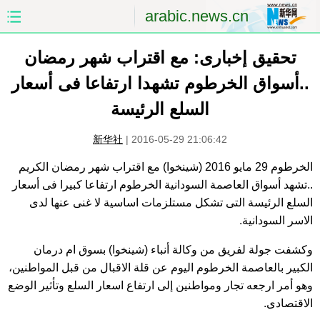
arabic.news.cn
تحقيق إخبارى: مع اقتراب شهر رمضان
الصفحة الأولى
الصين
..أسواق الخرطوم تشهدا ارتفاعا فى أسعار
العالم
الشرق الأوسط
السلع الرئيسة
الصين والعالم العربي
الاقتصاد
新华社
|
2016-05-29 21:06:42
الثقافة والتعليم
العلوم والصحة
الخرطوم 29 مايو 2016 (شينخوا) مع اقتراب شهر رمضان الكريم
..تشهد أسواق العاصمة السودانية الخرطوم ارتفاعا كبيرا فى أسعار
السياحة والبيئة
الرياضة
السلع الرئيسة التى تشكل مستلزمات اساسية لا غنى عنها لدى
الاسر السودانية.
الصور
مؤتمر صحفى للخارجية
وكشفت جولة لفريق من وكالة أنباء (شينخوا) بسوق ام درمان
الكبير بالعاصمة الخرطوم اليوم عن قلة الاقبال من قبل المواطنين،
وهو أمر ارجعه تجار ومواطنين إلى ارتفاع اسعار السلع وتأثير الوضع
الاقتصادى.