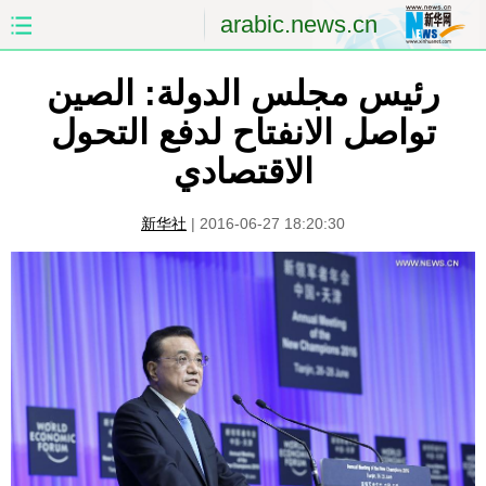
arabic.news.cn
رئيس مجلس الدولة: الصين
الصفحة الأولى
الصين
تواصل الانفتاح لدفع التحول
العالم
الشرق الأوسط
الاقتصادي
الصين والعالم العربي
الاقتصاد
新华社
|
2016-06-27 18:20:30
الثقافة والتعليم
العلوم والصحة
السياحة والبيئة
الرياضة
الصور
مؤتمر صحفى للخارجية