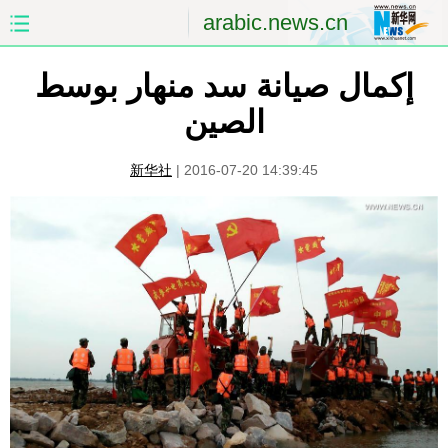
arabic.news.cn
إكمال صيانة سد منهار بوسط
الصفحة الأولى
الصين
الصين
العالم
الشرق الأوسط
新华社
|
2016-07-20 14:39:45
الصين والعالم العربي
الاقتصاد
الثقافة والتعليم
العلوم والصحة
السياحة والبيئة
الرياضة
الصور
مؤتمر صحفى للخارجية