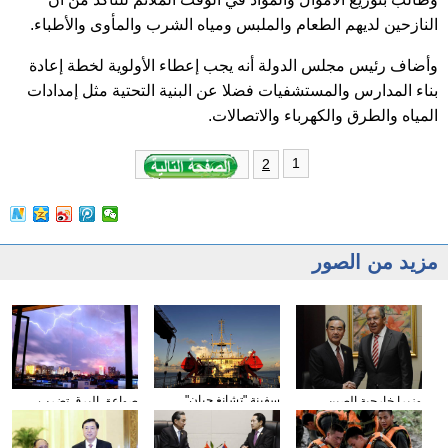
النازحين لديهم الطعام والملبس ومياه الشرب والمأوى والأطباء.
وأضاف رئيس مجلس الدولة أنه يجب إعطاء الأولوية لخطة إعادة
بناء المدارس والمستشفيات فضلا عن البنية التحتية مثل إمدادات
المياه والطرق والكهرباء والاتصالات.
1
2
مزيد من الصور
سفينة "تشانغ جيان"
وزيرا خارجية الصين
صواعق البرق تضرب
للبحوث العلمية تبحر في
وروسيا يتفقان على الحذر
مدينة بجنوبي الصين
محيط الباسيفيك
من إشعال قوى خارجية
للتوترات الاقليمية