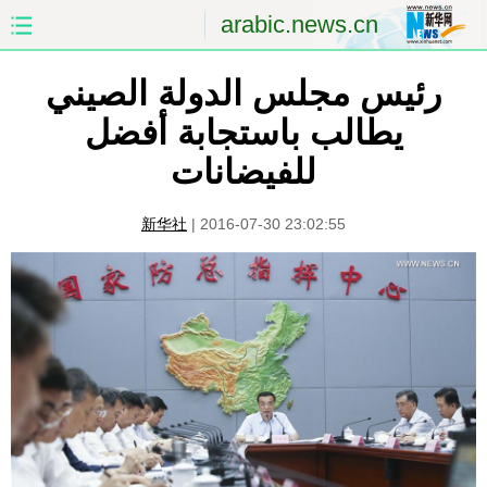
arabic.news.cn
رئيس مجلس الدولة الصيني
الصفحة الأولى
الصين
يطالب باستجابة أفضل
العالم
الشرق الأوسط
للفيضانات
الصين والعالم العربي
الاقتصاد
新华社
|
2016-07-30 23:02:55
الثقافة والتعليم
العلوم والصحة
السياحة والبيئة
الرياضة
الصور
مؤتمر صحفى للخارجية