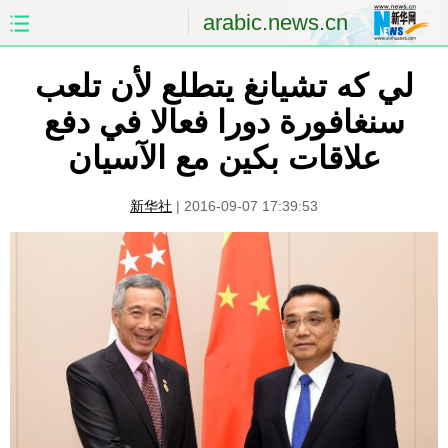
arabic.news.cn
لي كه تشيانغ يتطلع لأن تلعب
الصفحة الأولى
الصين
سنغافورة دورا فعالا في دفع
العالم
الشرق الأوسط
علاقات بكين مع الآسيان
الصين والعالم العربي
الاقتصاد
新华社
|
2016-09-07 17:39:53
الثقافة والتعليم
العلوم والصحة
السياحة والبيئة
الرياضة
الصور
مؤتمر صحفى للخارجية