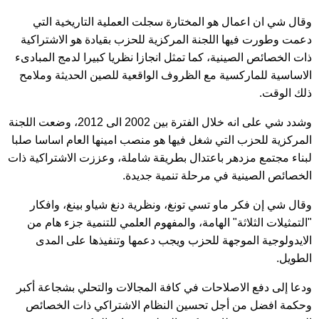
وقال شي ان اعمال هو المختارة سجلت العملية التاريخية التي
دعمت وطورت فيها اللجنة المركزية للحزب بقيادة هو الاشتراكية
ذات الخصائص الصينية، كما تمثل انجازا نظريا كبيرا لدمج المبادىء
الاساسية للماركسية مع الظروف الواقعية للصين الحديثة وملامح
ذلك الوقت.
وشدد شي على انه خلال الفترة بين 2002 الى 2012، وضعت اللجنة
المركزية للحزب التي شغل فيها هو منصب امينها العام اساسا صلبا
لبناء مجتمع مزدهر باعتدال بطريقة شاملة، وعززت الاشتراكية ذات
الخصائص الصينية في مرحلة تنمية جديدة.
وقال شي إن فكر ماو تسي تونغ، ونظرية دنغ شياو بينغ، وافكار
"التمثيلات الثلاثة" الهامة، والمفهوم العلمي للتنمية جزء هام من
الايدولوجية الموجهة للحزب ويجب دعمها وتنفيذها على المدى
الطويل.
ودعا إلى دفع الاصلاحات في كافة المجالات والتحلي بشجاعة أكبر
وحكمة افضل من أجل تحسين النظام الاشتراكي ذات الخصائص