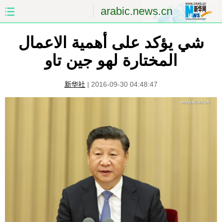
arabic.news.cn
شي يؤكد على أهمية الاعمال
الصفحة الأولى
الصين
المختارة لهو جين تاو
العالم
الشرق الأوسط
新华社
|
2016-09-30 04:48:47
الصين والعالم العربي
الاقتصاد
الثقافة والتعليم
العلوم والصحة
السياحة والبيئة
الرياضة
الصور
مؤتمر صحفى للخارجية