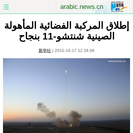
arabic.news.cn
إطلاق المركبة الفضائية المأهولة
الصفحة الأولى
الصين
الصينية شنتشو-11 بنجاح
العالم
الشرق الأوسط
新华社
|
2016-10-17 12:34:08
الصين والعالم العربي
الاقتصاد
الثقافة والتعليم
العلوم والصحة
السياحة والبيئة
الرياضة
الصور
مؤتمر صحفى للخارجية