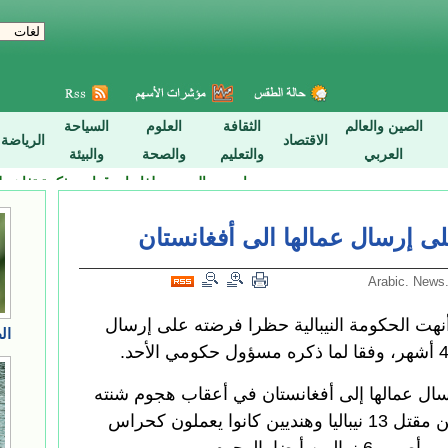
لى إرسال عمالها الى أفغانستان
وبر 2016 (شينخوا) أنهت الحكومة النيبالية حظرا فرضته على إرسال
ل عمالها إلى أفغانستان في أعقاب هجوم شنته
حركة طالبان في 20 يونيو أسفر عن مقتل 13 نيباليا وهنديين كانوا يعملون كحراس