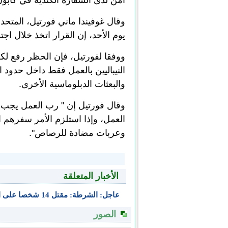
أمن لدى السفارة الكندية في كابول. وأصيب 6 نيباليي
وقال غوفيندا ماني فورتيل، المتحد
يوم الأحد، إن القرار اتخذ خلال اج
ووفقا لفورتيل، فإن الحظر رفع لك
النيباليين بالعمل فقط داخل حدود 
والبعثات الدبلوماسية الأخرى.
وقال فورتيل إن " رب العمل يجب أن
العمل، وإذا استلزم الأمر سفرهم ا
وعربات مضادة للرصاص".
الأخبار المتعلقة
عاجل: الشرطة: مقتل 14 شخصا على الاقل في حادث مروري بوسط نيبال