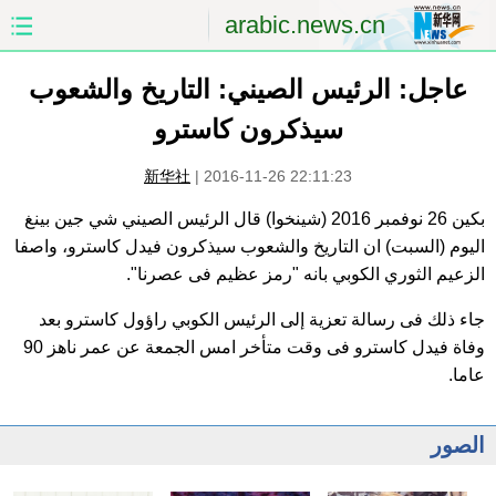
arabic.news.cn
عاجل: الرئيس الصيني: التاريخ والشعوب
الصفحة الأولى
الصين
سيذكرون كاسترو
العالم
الشرق الأوسط
新华社
|
2016-11-26 22:11:23
الصين والعالم العربي
الاقتصاد
بكين 26 نوفمبر 2016 (شينخوا) قال الرئيس الصيني شي جين بينغ
اليوم (السبت) ان التاريخ والشعوب سيذكرون فيدل كاسترو، واصفا
الثقافة والتعليم
العلوم والصحة
الزعيم الثوري الكوبي بانه "رمز عظيم فى عصرنا".
السياحة والبيئة
الرياضة
جاء ذلك فى رسالة تعزية إلى الرئيس الكوبي راؤول كاسترو بعد
وفاة فيدل كاسترو فى وقت متأخر امس الجمعة عن عمر ناهز 90
الصور
مؤتمر صحفى للخارجية
عاما.
الصور