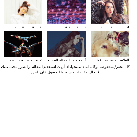
ألبوم صور الممثلة الصينية
اللحظات الرائعة في
البوم الصور للمملثة
تشي وي
مملكة الحيوانات البرية
الصينية تشن ياو
العلاقة الودية بين القط
ألبوم صور الممثلة الصينية
عرض صيني جميل خلال
الضال والكلب
لوه يى شياو
مهرجان الصين الدولي
كل الحقوق محفوظة لوكالة انباء شينخوا، اذا أردت استخدام المقالة أو الصور، يجب عليك
للسيرك
الاتصال بوكالة انباء شينخوا للحصول على الحق.