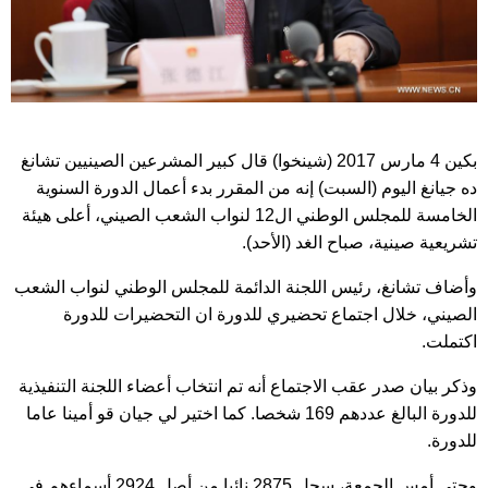
بكين 4 مارس 2017 (شينخوا) قال كبير المشرعين الصينيين تشانغ
ده جيانغ اليوم (السبت) إنه من المقرر بدء أعمال الدورة السنوية
الخامسة للمجلس الوطني ال12 لنواب الشعب الصيني، أعلى هيئة
تشريعية صينية، صباح الغد (الأحد).
وأضاف تشانغ، رئيس اللجنة الدائمة للمجلس الوطني لنواب الشعب
الصيني، خلال اجتماع تحضيري للدورة ان التحضيرات للدورة
اكتملت.
وذكر بيان صدر عقب الاجتماع أنه تم انتخاب أعضاء اللجنة التنفيذية
للدورة البالغ عددهم 169 شخصا. كما اختير لي جيان قو أمينا عاما
للدورة.
وحتى أمس الجمعة، سجل 2875 نائبا من أصل 2924 أسماءهم في