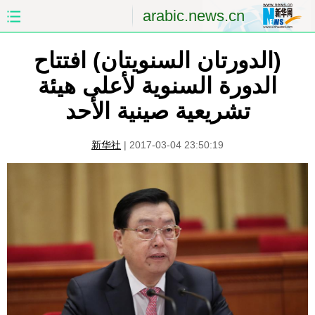
arabic.news.cn
(الدورتان السنويتان) افتتاح
الصفحة الأولى
الصين
الدورة السنوية لأعلى هيئة
العالم
الشرق الأوسط
تشريعية صينية الأحد
الصين والعالم العربي
الاقتصاد
新华社
|
2017-03-04 23:50:19
الثقافة والتعليم
العلوم والصحة
السياحة والبيئة
الرياضة
الصور
مؤتمر صحفى للخارجية