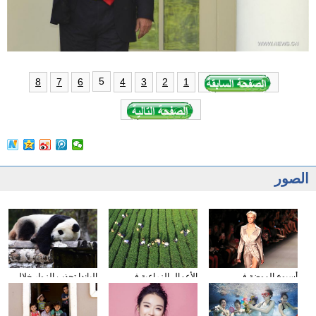
5
8
7
6
4
3
2
1
الصور
أسبوع الموضة في
الأعمال الزراعية في
الباندا تجذب الزوار خلال
نيويورك
فصل الخريف
عطلة العيد الوطني
الصيني