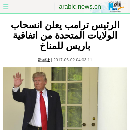
arabic.news.cn
الصفحة الأولى
الصين
الرئيس ترامب يعلن انسحاب
الولايات المتحدة من اتفاقية
العالم
الشرق الأوسط
باريس للمناخ
الصين والعالم العربي
الاقتصاد
新华社
|
2017-06-02 04:03:11
الثقافة والتعليم
العلوم والصحة
السياحة والبيئة
الرياضة
الصور
مؤتمر صحفى للخارجية