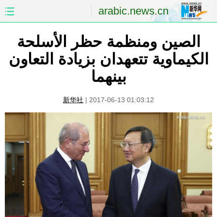
arabic.news.cn
الصفحة الأولى
الصين
الصين ومنظمة حظر الأسلحة
الكيماوية تتعهدان بزيادة التعاون
العالم
الشرق الأوسط
بينهما
الصين والعالم العربي
الاقتصاد
新华社
|
2017-06-13 01:03:12
الثقافة والتعليم
العلوم والصحة
السياحة والبيئة
الرياضة
الصور
مؤتمر صحفى للخارجية