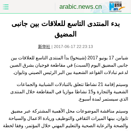
arabic.news.cn
الصفحة الأولى
الصين
بدء المنتدى التاسع للعلاقات بين جانبى
المضيق
العالم
الشرق الأوسط
新华社
|
2017-06-17 22:23:13
الصين والعالم العربي
الاقتصاد
شيامن 17 يونيو 2017 (شينخوا) بدأ المنتدى التاسع للعلاقات بين
جانبى المضيق اليوم (السبت) في مقاطعة فوجيان بشرق الصين
الثقافة والتعليم
العلوم والصحة
لدعم تبادلات القواعد الشعبية بين البر الرئيس الصيني وتايوان.
السياحة والبيئة
الرياضة
وسيتم إقامة 21 نشاطا تتعلق بالتبادلات الشبابية والجماعات
الشعبية والتجارة و15 نشاطا موازيا في المقاطعة خلال المنتدى
الصور
مؤتمر صحفى للخارجية
الذي سيستمر لمدة أسبوع.
وسيتم مناقشة الموضوعات محل الأهمية المشتركة عبر مضيق
تايوان، بينها الميراث الثقافي والتوظيف وريادة الاعمال والسياحة
والصحة والرعاية الصحية والتعليم المهني خلال المؤتمر، وفقا لخطة