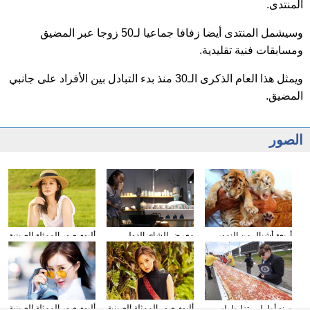
المنتدى.
وسيشمل المنتدى أيضا زفافا جماعيا لـ50 زوجا عبر المضيق
ومسابقات فنية تقليدية.
ويمثل هذا العام الذكرى الـ30 منذ بدء التبادل بين الأفراد على جانبي
المضيق.
الصور
أربعة أشبال من النمور
معرض الشاى الدولى
ألبوم صور الممثلة الصينية
النادرة تلعب في محمية
يقام فى مدينة داليان
شيونغ ناى جين
طبيعية بمقاطعة شاندونغ
ألبوم صور الممثلة الصينية
ألبوم صور الممثلة الصينية
صنع أطول بيتزا طوله