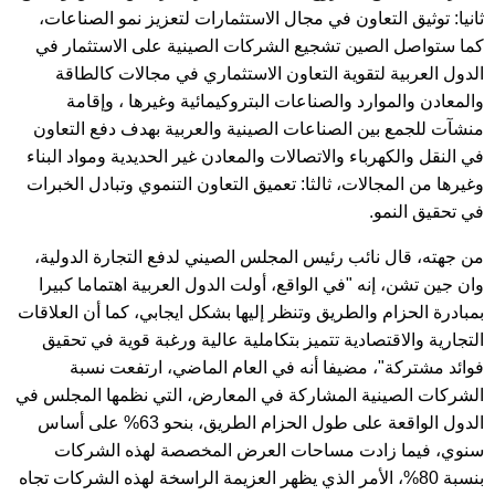
ثانيا: توثيق التعاون في مجال الاستثمارات لتعزيز نمو الصناعات،
كما ستواصل الصين تشجيع الشركات الصينية على الاستثمار في
الدول العربية لتقوية التعاون الاستثماري في مجالات كالطاقة
والمعادن والموارد والصناعات البتروكيمائية وغيرها ، وإقامة
منشآت للجمع بين الصناعات الصينية والعربية بهدف دفع التعاون
في النقل والكهرباء والاتصالات والمعادن غير الحديدية ومواد البناء
وغيرها من المجالات، ثالثا: تعميق التعاون التنموي وتبادل الخبرات
في تحقيق النمو.
من جهته، قال نائب رئيس المجلس الصيني لدفع التجارة الدولية،
وان جين تشن، إنه "في الواقع، أولت الدول العربية اهتماما كبيرا
بمبادرة الحزام والطريق وتنظر إليها بشكل ايجابي، كما أن العلاقات
التجارية والاقتصادية تتميز بتكاملية عالية ورغبة قوية في تحقيق
فوائد مشتركة"، مضيفا أنه في العام الماضي، ارتفعت نسبة
الشركات الصينية المشاركة في المعارض، التي نظمها المجلس في
الدول الواقعة على طول الحزام الطريق، بنحو 63% على أساس
سنوي، فيما زادت مساحات العرض المخصصة لهذه الشركات
بنسبة 80%، الأمر الذي يظهر العزيمة الراسخة لهذه الشركات تجاه