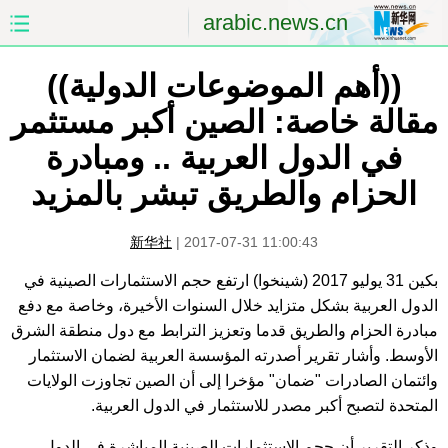
arabic.news.cn
الصفحة الأولى
الصين
((أهم الموضوعات الدولية))
مقالة خاصة: الصين أكبر مستثمر
العالم
الشرق الأوسط
في الدول العربية .. ومبادرة
الصين والعالم العربي
الاقتصاد
الحزام والطريق تبشر بالمزيد
الثقافة والتعليم
العلوم والصحة
新华社
|
2017-07-31 11:00:43
السياحة والبيئة
الرياضة
بكين 31 يوليو 2017 (شينخوا) ارتفع حجم الاستثمارات الصينية في
الدول العربية بشكل متزايد خلال السنوات الأخيرة، وخاصة مع دفع
الصور
مؤتمر صحفى للخارجية
مبادرة الحزام والطريق قدما وتعزيز الترابط مع دول منطقة الشرق
الأوسط. وأشار تقرير أصدرته المؤسسة العربية لضمان الاستثمار
وائتمان الصادرات "ضمان" مؤخرا إلى أن الصين تجاوزت الولايات
المتحدة لتصبح أكبر مصدر للاستثمار في الدول العربية.
وذكر التقرير أن حجم الاستثمارات الصينية المباشرة في الدول