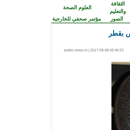
الثقافة
العلوم الصحة
والتعليم
الصور
مؤتمر صحفي للخارجية
ص بقطر
arabic.news.cn
|
2017-09-08 06:49:23