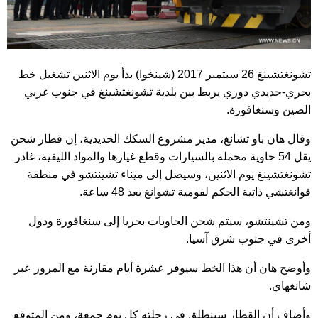
تشونغتشينغ 26 سبتمبر 2017 (شينخوا) بدأ يوم الاثنين تشغيل خط
بحري-حديدي دوري يربط بين بلدية تشونغتشينغ في جنوب غربي
الصين وسنغافورة.
وقال هان باو تشانغ، مدير مشروع السكك الحديدية، إن قطار شحن
يقل 54 حاوية محملة بالسيارات وقطع غيارها والمواد الليفية، غادر
تشونغتشينغ يوم الاثنين، وسيصل إلى ميناء تشينتشو في منطقة
قوانغتشي ذاتية الحكم لقومية تشوانغ بعد 48 ساعة.
ومن تشينتشو، سيتم شحن الحاويات بحريا إلى سنغافورة ودول
أخرى في جنوب شرق آسيا.
وأوضح هان أن هذا الخط سيوفر عشرة أيام مقارنة مع المرور عبر
شانغهاي.
وأضاف أن القطار سينطلق في رحلته كل يوم جمعة، ومن المتوقع