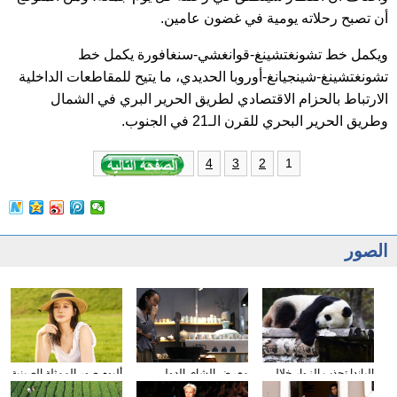
أن تصبح رحلاته يومية في غضون عامين.
ويكمل خط تشونغتشينغ-قوانغشي-سنغافورة يكمل خط
تشونغتشينغ-شينجيانغ-أوروبا الحديدي، ما يتيح للمقاطعات الداخلية
الارتباط بالحزام الاقتصادي لطريق الحرير البري في الشمال
وطريق الحرير البحري للقرن الـ21 في الجنوب.
1
4
3
2
الصور
الباندا تجذب الزوار خلال
معرض الشاى الدولى
ألبوم صور الممثلة الصينية
عطلة العيد الوطني
يقام فى مدينة داليان
شيونغ ناى جين