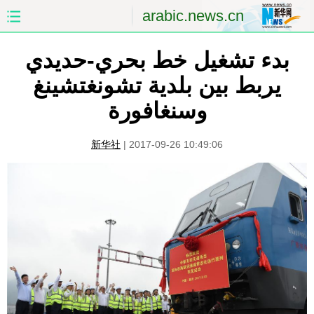
arabic.news.cn
الصفحة الأولى
الصين
بدء تشغيل خط بحري-حديدي
يربط بين بلدية تشونغتشينغ
العالم
الشرق الأوسط
وسنغافورة
الصين والعالم العربي
الاقتصاد
新华社
|
2017-09-26 10:49:06
الثقافة والتعليم
العلوم والصحة
السياحة والبيئة
الرياضة
الصور
مؤتمر صحفى للخارجية