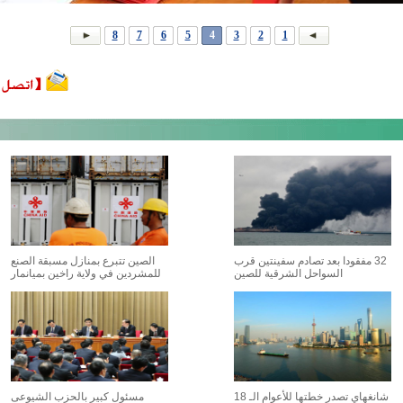
8
7
6
5
4
3
2
1
32 مفقودا بعد تصادم سفينتين قرب
الصين تتبرع بمنازل مسبقة الصنع
السواحل الشرقية للصين
للمشردين في ولاية راخين بميانمار
شانغهاي تصدر خطتها للأعوام الـ 18
مسئول كبير بالحزب الشيوعى