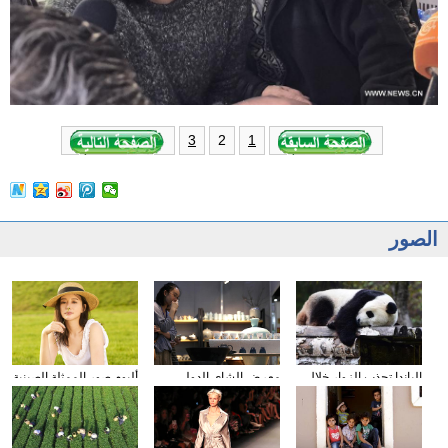
2
3
1
الصور
الباندا تجذب الزوار خلال
معرض الشاى الدولى
ألبوم صور الممثلة الصينية
عطلة العيد الوطني
يقام فى مدينة داليان
شيونغ ناى جين
الصيني