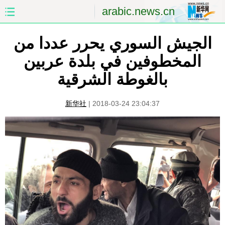
arabic.news.cn
الصفحة الأولى
الصين
الجيش السوري يحرر عددا من
المخطوفين في بلدة عربين
العالم
الشرق الأوسط
بالغوطة الشرقية
الصين والعالم العربي
الاقتصاد
新华社
|
2018-03-24 23:04:37
الثقافة والتعليم
العلوم والصحة
السياحة والبيئة
الرياضة
الصور
مؤتمر صحفى للخارجية