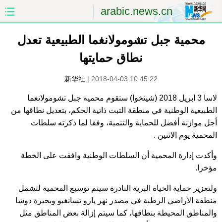
arabic.news.cn
الصفحة الأولى
الصين
محمية جبل تشومولانغما الطبيعية تعدل
نطاق حمايتها
العالم
الشرق الأوسط
新华社
|
2018-04-03 10:45:22
الصين والعالم العربي
الاقتصاد
لاسا 3 ابريل 2018 (شينخوا) ستقوم محمية جبل تشومولانغما
الطبيعية الوطنية في منطقة التبت ذاتية الحكم، بتعديل نطاقها من
الثقافة والتعليم
العلوم والصحة
أجل موازنة أفضل للحماية والتنمية، وفقا لما ذكرته سلطات
المحمية يوم الاثنين .
السياحة والبيئة
الرياضة
وأكدت إدارة المحمية أن السلطات الوطنية وافقت على الخطة
الصور
مؤتمر صحفى للخارجية
مؤخرا.
ولتعزيز حماية الحياة البرية النادرة سيتم توسيع المحمية لتشمل
منطقة الأراضي الرطبة في مصدر نهر يارو تسانغبو وبحيرة دوشا
والمناطق المحيطة بنطاقها، كما سيتم إزالة بعض المناطق مثل