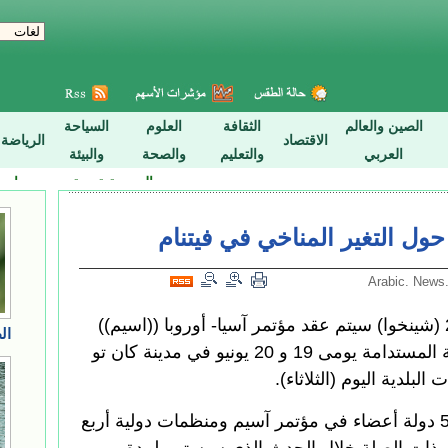
ول التغير المناخي في فيتنام
هو تشي منه سيتى 10 أبريل 2018 (شينخوا) سيتم عقد مؤتمر آسيا- أوروبا ((اسيم))
حول التغير المناخي ردا على التنمية المستدامة يومى 19 و 20 يونيو في مدينة كان تو
بلدية اليوم (الثلاثاء).
وسيحضر حوالي 180 مندوبا من 53 دولة أعضاء في مؤتمر آسيم ومنظمات دولية أربع