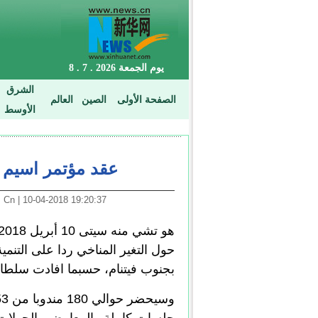
عقد مؤتمر اسيم ح
19:20:37 10-04-2018 | Arabic. News. Cn
بجنوب فيتنام، حسبما افادت سلطات ال