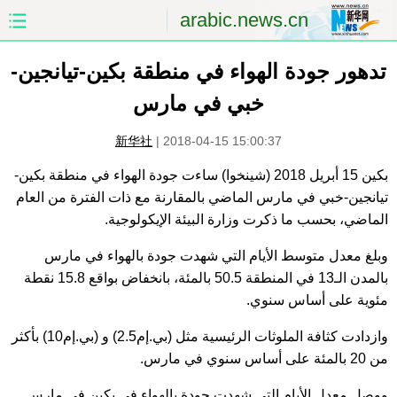
arabic.news.cn
الصفحة الأولى
الصين
تدهور جودة الهواء في منطقة بكين-تيانجين-
خبي في مارس
العالم
الشرق الأوسط
新华社
|
2018-04-15 15:00:37
الصين والعالم العربي
الاقتصاد
بكين 15 أبريل 2018 (شينخوا) ساءت جودة الهواء في منطقة بكين-
تيانجين-خبي في مارس الماضي بالمقارنة مع ذات الفترة من العام
الثقافة والتعليم
العلوم والصحة
الماضي، بحسب ما ذكرت وزارة البيئة الإيكولوجية.
السياحة والبيئة
الرياضة
وبلغ معدل متوسط الأيام التي شهدت جودة بالهواء في مارس
بالمدن الـ13 في المنطقة 50.5 بالمئة، بانخفاض بواقع 15.8 نقطة
الصور
مؤتمر صحفى للخارجية
مئوية على أساس سنوي.
وازدادت كثافة الملوثات الرئيسية مثل (بي.إم2.5) و (بي.إم10) بأكثر
من 20 بالمئة على أساس سنوي في مارس.
ووصل معدل الأيام التي شهدت جودة بالهواء في بكين في مارس