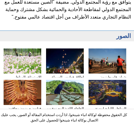
يتوافق مع رؤية المجتمع الدولي. مضيفة "الصين مستعدة للعمل مع
المجتمع الدولي لمقاطعة الأحادية والحمائية بشكل مشترك وحماية
النظام التجاري متعدد الأطراف من أجل اقتصاد عالمي مفتوح."
الصور
الاستمتاع بالمناظر
شبان فلسطينيون
إطلاق فوانيس السماء
الربيعية الجذابة
يمارسون هواياتهم
للاحتفال بالسنة الجديدة
المفضلة على الحدود بين
لقومية داي بولاية
غزة وإسرائيل
شيشوانغباننا بمقاطعة
يوننان
المناظر الليلية لمدينة
الطعام اللذيذ المصنوع من
فنانون صينيون معاقون
تايأرتشوانغ القديمة
الازهار والاعشاب لقمية
يقدمون عروضهم في
كل الحقوق محفوظة لوكالة انباء شينخوا، اذا أردت استخدام المقالة أو الصور، يجب عليك
بمقاطعة شانغدونغ
توجيا بمقاطعة هوبي
هيوستن بالولايات المتحدة
الاتصال بوكالة انباء شينخوا للحصول على الحق.