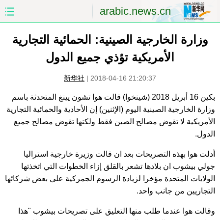
arabic.news.cn
الصفحة الأولى
الصين
وزارة الخارجية الصينية: الحمائية التجارية
الأمريكية تؤذي جميع الدول
العالم
الشرق الأوسط
新华社
|
2018-04-16 21:20:37
الصين والعالم العربي
الاقتصاد
بكين 16 أبريل 2018 (شينخوا) قالت هوا تشون يينغ المتحدثة باسم
وزارة الخارجية الصينية اليوم (الإثنين) إن الأحادية والحمائية التجارية
الثقافة والتعليم
العلوم والصحة
الأمريكية لا تقوض مصالح الصين فقط ولكنها تقوض مصالح جميع
الدول.
السياحة والبيئة
الرياضة
أدلت هوا بهذه التصريحات بعد ان قالت وزيرة خارجية استراليا
الصور
مؤتمر صحفى للخارجية
جولي بيشوب ان بلادها تشعر بالقلق إزاء الخطوات التي اتخذتها
الولايات المتحدة مؤخرا لزيادة الرسوم الجمركية على بعض شركائها
التجاريين من جانب واحد.
وقالت هوا عندما طلب منها التعليق على تصريحات بيشوب "هذا