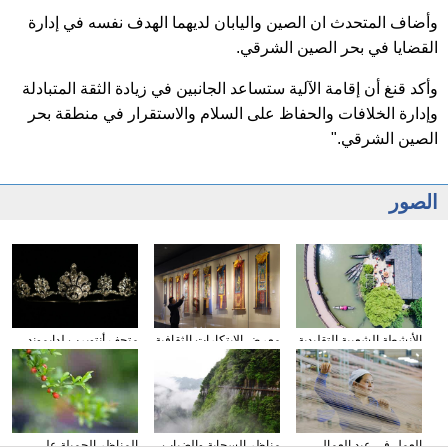
وأضاف المتحدث ان الصين واليابان لديهما الهدف نفسه في إدارة
القضايا في بحر الصين الشرقي.
وأكد قنغ أن إقامة الآلية ستساعد الجانبين في زيادة الثقة المتبادلة
وإدارة الخلافات والحفاظ على السلام والاستقرار في منطقة بحر
الصين الشرقي."
الصور
الأنشطة الشعبية التقليدية
معرض الابتكارات الثقافية
متحف أنتويرب لدايموند
لاستقبال بداية الصيف في
التبتية ينعقد في نانجينغ
يعاد افتتاحه في بلجيكا
مقاطعة تشجيانغ
العمل فى عيد العمال
مناظر السحابة والضباب
المناظر الجميلة على