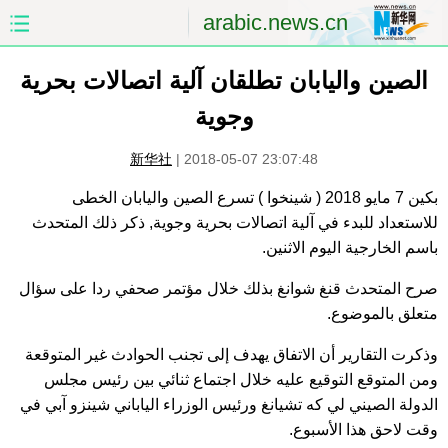
arabic.news.cn
الصفحة الأولى
الصين
الصين واليابان تطلقان آلية اتصالات بحرية
وجوية
العالم
الشرق الأوسط
新华社
|
2018-05-07 23:07:48
الصين والعالم العربي
الاقتصاد
بكين 7 مايو 2018 ( شينخوا ) تسرع الصين واليابان الخطى
للاستعداد للبدء في آلية اتصالات بحرية وجوية, ذكر ذلك المتحدث
الثقافة والتعليم
العلوم والصحة
باسم الخارجية اليوم الاثنين.
السياحة والبيئة
الرياضة
صرح المتحدث قنغ شوانغ بذلك خلال مؤتمر صحفي ردا على سؤال
متعلق بالموضوع.
الصور
مؤتمر صحفى للخارجية
وذكرت التقارير أن الاتفاق يهدف إلى تجنب الحوادث غير المتوقعة
ومن المتوقع التوقيع عليه خلال اجتماع ثنائي بين رئيس مجلس
الدولة الصيني لي كه تشيانغ ورئيس الوزراء الياباني شينزو آبي في
وقت لاحق هذا الأسبوع.