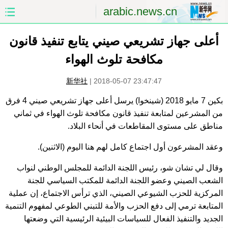
arabic.news.cn
الصفحة الأولى
الصين
أعلى جهاز تشريعي صيني يتابع تنفيذ قانون
مكافحة تلوث الهواء
العالم
الشرق الأوسط
新华社
|
2018-05-07 23:47:47
الصين والعالم العربي
الاقتصاد
بكين 7 مايو 2018 (شينخوا) يرسل أعلى جهاز تشريعي صيني 4 فرق
من المشرعين لمتابعة تنفيذ قانون مكافحة تلوث الهواء في ثماني
الثقافة والتعليم
العلوم والصحة
مناطق على مستوى المقاطعات في أنحاء البلاد.
السياحة والبيئة
الرياضة
وعقد المشرعون أول اجتماع كامل لهم هنا اليوم (الاثنين).
الصور
مؤتمر صحفى للخارجية
وقال لي تشان شو، رئيس اللجنة الدائمة للمجلس الوطني لنواب
الشعب الصيني وعضو اللجنة الدائمة للمكتب السياسي للجنة
المركزية للحزب الشيوعي الصيني، الذي ترأس الاجتماع، إن عملية
المتابعة ترمي إلى دفع الحزب والأمة للتبني الطوعي لمفهوم التنمية
الجديد والتنفيذ الفعال للسياسات البيئية الرئيسية التي وضعتها