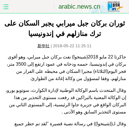
arabic.news.cn
الصفحة الأولى
الصين
ثوران بركان جبل ميرابي يجبر السكان على
ترك منازلهم في إندونيسيا
العالم
الشرق الأوسط
新华社
|
2018-05-22 11:25:11
الصين والعالم العربي
الاقتصاد
جاكرتا 22 مايو 2018(شينخوا) نفث بركان جبل ميرابي، وهو أقوى
بركان في إندونيسيا، حممه ودخانه في عمود ارتفع إلى 3500 متر،
الثقافة والتعليم
العلوم والصحة
فجر اليوم(الثلاثاء) مجبرا السكان في محيطه على الفرار من
منازلهم، وفقا لمسؤول من وكالة إغاثة من الطوارئ.
السياحة والبيئة
الرياضة
وقال المتحدث باسم الوكالة الوطنية لإدارة الكوارث، سوتوبو بورو،
الصور
مؤتمر صحفى للخارجية
إن الوكالة المعنية بالبراكين قد رفعت مستوى التحذير من هذا
البركان الواقع في جزيرة جاوا الرئيسية، إلى المستوى الثاني من
مستوى التحذير السابق وهو الأدنى .
وقال لـ((شينخوا)) في رسالة نصية قصيرة "لقد تم حظر جميع