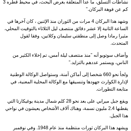
نشاطات التسلق، ما عدا المتعلقة بغرض البحث، في محيط قطره 3
كم عن فوهة البركان."
وشهد هذا البركان 4 مرات من الثوران منذ الإثنين ، كان آخرها في
الساعة الثانية إلا عشر دقائق منتصف ليل الثلاثاء بالتوقيت المحلي،
مثيرا رمادا وصل إلى منطقتي سليمان وكلاتين، وفقا لقول
المتحدث.
وأضاف سوتوبو أنه "منذ منتصف ليلة أمس، تم إخلاء الكثير من
الناس، ويستمر عددهم بالتزايد."
ولجأ نحو 660 شخصا إلى أماكن آمنة، وستواصل الوكالة الوطنية
لإدارة الكوارث جهودها وتنسيقها مع الوكالة المحلية المعنية، في
متابعة التطورات.
ويقع جبل ميرابي على بعد نحو 28 كلم شمال مدينة يوغيكارتا التي
يقطنها 2.4 مليون نسمة، وهناك آلاف الأشخاص يعيشون في نواحي
هذا الجبل.
ويشهد هذا البركان ثورات منتظمة منذ عام 1948. وفي نوفمبر