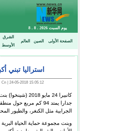
استراليا تبني أ
15:05:12 24-05-2018 | Arabic. News. Cn
كانبيرا 24 مايو 18
جدارا يمتد 94 كم مربع حو
الجرابية مثل الكنغر، والطيور الم