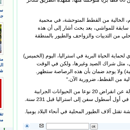
الأراضي الشمالية، وطردت أكثر من 60 قطا بريا متوحشا منها، ممهدة الطريق لتكاثر
لم، الخالية من القطط المتوحشة، في محمية
 سابقة للمواشي، بعد بحث أشار إلى أن هذه
 ألف حيوان محلي من الثدييات والزواحف والطيور بالمنطقة
 لحماية الحياة البرية في استراليا، اليوم (الخميس)
ل، مثل شراك الصيد وغيرها، ولكن في الوقت
ة) ولا يوجد ضمان بأن هذه الرصاصة ستظهر.
لية من القطط، ضرورية الآن."
ويعتقد أن القطط المتوحشة مسئولة عن انقراض 20 نوعا من الحيوانات الجرابية
أول أسطول سفن إلى استراليا قبل 231 سنة.
تقتل آلاف الطيور المحلية في أنحاء البلاد يوميا.