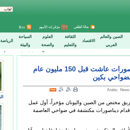
حفظ وتوثيق آثار ديناصورات عاشت قبل 150 مليون عام
ضواحي بكين
(شينخوا) بدأ فريق مختص من الصين واليونان مؤخراً، أول عمل
 لأكثر من 170 آثراً لأقدام ديناصورات مكتشفة في ضواحي العاصمة