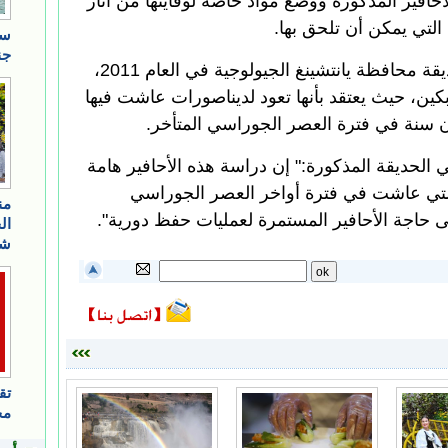
افير المذكورة ووضع مواد خاصة لوقايتها من آثار
لتي يمكن أن تلحق بها.
وتعد الأحافير التي اكتشفت في حديقة محافظة يانتشينغ الجيولوجية في العام 2011،
ين، حيث يعتقد بأنها تعود لديناصورات عاشت فيها
 الحديقة المذكورة:" إن دراسة هذه الأحافير هامة
 التي عاشت في فترة أواخر العصر الجوراسي
لى حاجة الأحافير المستمرة لعمليات حفظ دورية".