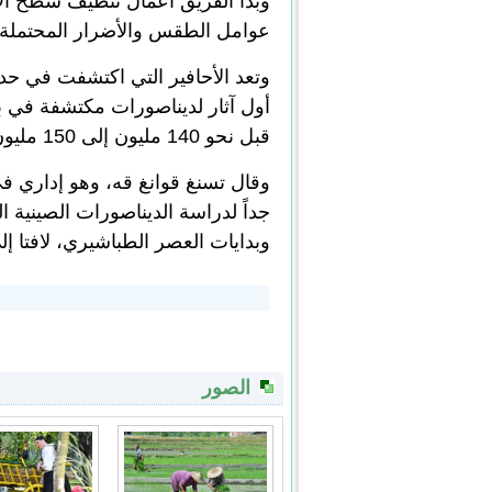
وبدأ الفريق أعمال تنظيف سطح الأح
عوامل الطقس والأضرار المحتملة ا
أول آثار لديناصورات مكتشفة في بك
قبل نحو 140 مليون إلى 150 مليون سنة في فترة العصر الجوراسي المتأخر.
وقال تسنغ قوانغ قه، وهو إداري في
جداً لدراسة الديناصورات الصينية
وبدايات العصر الطباشيري، لافتا إ