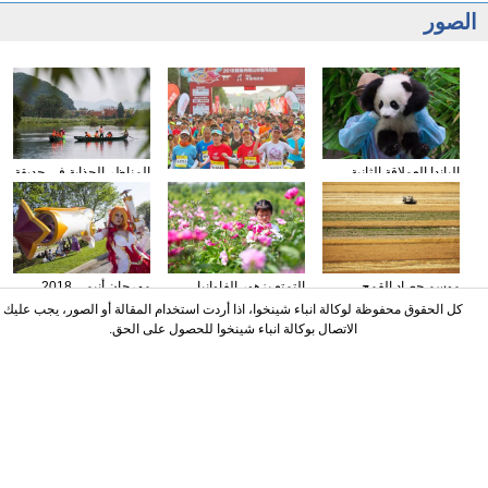
الصور
الباندا العملاقة الثانية
المناظر الجذابة في حديقة
انطلاق الدورة الأولى
المولودة في ماليزيا تظهر
بوتشخي الوطنية للأراضي
لنصف ماراثون في جبل
أمام الجماهير لأول مرة
الرطبة تشبه رسوما رائعة
دانشيا في مقاطعة
قوانغدونغ
موسم حصاد القمح
التمتع بزهور الفاوانيا
مهرجان أنيمي 2018
الصيفي يبدأ في مقاطعة
العشبية الصينية فى
لأمريكا الشمالية يقام في
كل الحقوق محفوظة لوكالة انباء شينخوا، اذا أردت استخدام المقالة أو الصور، يجب عليك
شنشي
مقاطعة شاندونغ
تورونتو
الاتصال بوكالة انباء شينخوا للحصول على الحق.