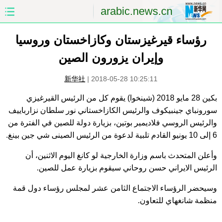
arabic.news.cn
الصفحة الأولى
الصين
رؤساء قيرغيزستان وكازاخستان وروسيا
وإيران يزورون الصين
العالم
الشرق الأوسط
新华社
|
2018-05-28 10:25:11
الصين والعالم العربي
الاقتصاد
بكين 28 مايو 2018 (شينخوا) يقوم كل من الرئيس القيرغيزي
سورونباي جينبيكوف والرئيس الكازاخستاني نور سلطان نزارباييف
الثقافة والتعليم
العلوم والصحة
والرئيس الروسي فلاديمير بوتين، بزيارة دولة للصين في الفترة من
6 إلى 10 يونيو القادم تلبية لدعوة من الرئيس الصينى شي جين بينغ.
السياحة والبيئة
الرياضة
وأعلن المتحدث باسم وزارة الخارجية لو كانغ اليوم الاثنين، أن
الصور
مؤتمر صحفى للخارجية
الرئيس الايراني حسن روحاني سيقوم بزيارة عمل للصين.
وسيحضر الرؤساء الاجتماع الثامن عشر لمجلس رؤساء دول قمة
منظمة شانغهاي للتعاون.