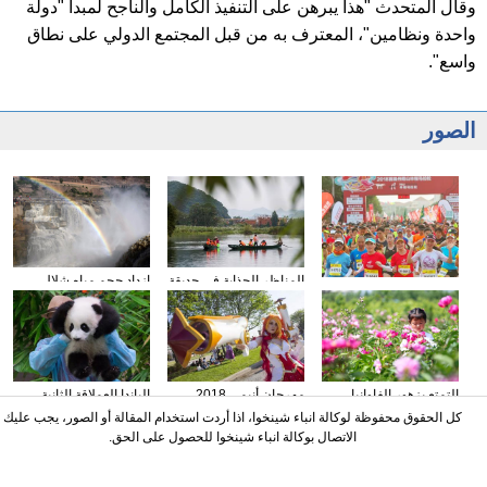
وقال المتحدث "هذا يبرهن على التنفيذ الكامل والناجح لمبدأ "دولة
واحدة ونظامين"، المعترف به من قبل المجتمع الدولي على نطاق
واسع".
الصور
ازداد حجم مياه شلال
المناظر الجذابة في حديقة
انطلاق الدورة الأولى
هوكو في النهر الأصفر
بوتشخي الوطنية للأراضي
لنصف ماراثون في جبل
الرطبة تشبه رسوما رائعة
دانشيا في مقاطعة
قوانغدونغ
التمتع بزهور الفاوانيا
مهرجان أنيمي 2018
الباندا العملاقة الثانية
العشبية الصينية فى
لأمريكا الشمالية يقام في
المولودة في ماليزيا تظهر
كل الحقوق محفوظة لوكالة انباء شينخوا، اذا أردت استخدام المقالة أو الصور، يجب عليك
مقاطعة شاندونغ
تورونتو
أمام الجماهير لأول مرة
الاتصال بوكالة انباء شينخوا للحصول على الحق.