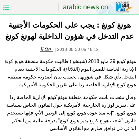
arabic.news.cn
الصفحة الأولى
الصين
هونغ كونغ : يجب على الحكومات الأجنبية
عدم التدخل في شؤون الداخلية لهونغ كونغ
العالم
الشرق الأوسط
新华社
|
2018-05-30 05:45:12
الصين والعالم العربي
الاقتصاد
هونغ كونغ 29 مايو 2018 (شينخوا) طالبت حكومة منطقة هونغ كونغ
الإدارية الخاصة للصين اليوم (الثلاثاء)، الحكومات الأجنبية بعدم
الثقافة والتعليم
العلوم والصحة
التدخل بأي شكل في شؤونها، بحسب بيان أصدرته حكومة منطقة
هونغ كونغ الإدارية الخاصة ردا على تقرير للحكومة الأمريكية.
السياحة والبيئة
الرياضة
وقال متحدث باسم حكومة منطقة هونغ كونغ الإدارية الخاصة ردا
الصور
مؤتمر صحفى للخارجية
على تقرير لوزارة الخارجية الأمريكية حول القانون الخاص بسياسة
هونغ كونغ، "إنه منذ عودة هونغ كونغ إلى الوطن الأم، فإنها تستخدم
قانون "شعب هونغ كونغ يدير هونغ كونغ" بدرجة عالية من الحكم
الذاتي قي توافق صارم مع القانون الأساسي.