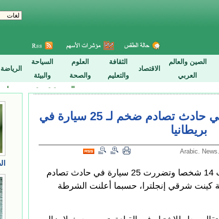
عاجل: إصابة 14 شخصا في حادث تصادم ضخم لـ 25 سيارة في
بريطانيا
لندن 29 مايو 2018 (شينخوا) أصيب 14 شخصا وتضررت 25 سيارة في حادث تصادم
 كينت شرقي إنجلترا، حسبما أعلنت الشرطة