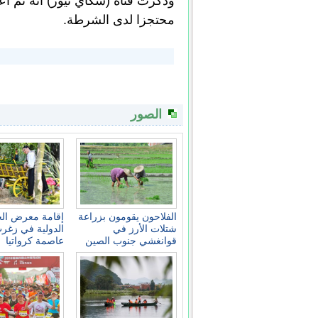
وذكرت قناة (سكاي نيوز) أنه تم اعت
محتجزا لدى الشرطة.