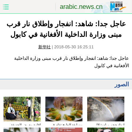
arabic.news.cn
الصفحة الأولى
الصين
عاجل جدا: شاهد: انفجار وإطلاق نار قرب
مبنى وزارة الداخلية الأفغانية في كابول
العالم
الشرق الأوسط
新华社
|
2018-05-30 16:25:11
الصين والعالم العربي
الاقتصاد
عاجل جدا: شاهد: انفجار وإطلاق نار قرب مبنى وزارة الداخلية
الأفغانية في كابول
الثقافة والتعليم
العلوم والصحة
السياحة والبيئة
الرياضة
الصور
الصور
مؤتمر صحفى للخارجية
مسابقة الطبخ تقام في
إقامة معرض الحديقة
ازداد حجم مياه شلال
مقاطعة شاندونغ
الدولية في زغرب عاصمة
هوكو في النهر الأصفر