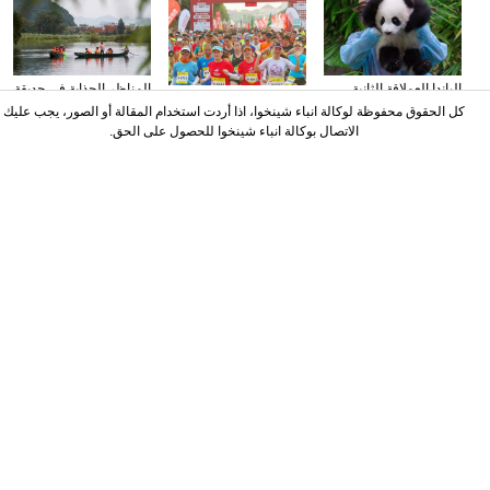
كرواتيا
الباندا العملاقة الثانية
المناظر الجذابة في حديقة
انطلاق الدورة الأولى
المولودة في ماليزيا تظهر
بوتشخي الوطنية للأراضي
كل الحقوق محفوظة لوكالة انباء شينخوا، اذا أردت استخدام المقالة أو الصور، يجب عليك
لنصف ماراثون في جبل
أمام الجماهير لأول مرة
الرطبة تشبه رسوما رائعة
دانشيا في مقاطعة
الاتصال بوكالة انباء شينخوا للحصول على الحق.
قوانغدونغ