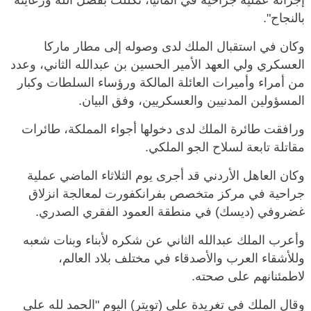
إجرائه عملية جراحية في ألمانيا، تكللت بفضل الله ورعايته
بالنجاح".
وكان في استقبال الملك لدى وصوله إلى مطار ماركا
العسكري ولي العهد الأمير الحسين بن عبدالله الثاني، وعدد
من أمراء وأميرات العائلة المالكة ورؤساء السلطات وكبار
المسؤولين المدنيين والعسكريين، وفق البيان.
ورافقت طائرة الملك لدى دخولها أجواء المملكة، طائرات
مقاتلة تابعة لسلاح الجو الملكي.
وكان العاهل الأردني قد أجرى يوم الثلاثاء الماضي عملية
جراحية في مركز متخصص بفرانكفورت لمعالجة انزلاق
غضروفي (ديسك) في منطقة العمود الفقري الصدري.
وأعرب الملك عبدالله الثاني عن شكره لأبناء وبنات شعبه
وللأشقاء العرب والأصدقاء في مختلف بلاد العالم،
لاطمئنانهم على صحته.
وقال الملك في تغريدة على (تويتر) اليوم "الحمد لله على