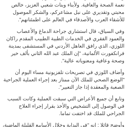
نعمة الصحة والعافية. ولأبناء وبنات شعبي العزيز، خالص
محبتي وتقديري على نبل مشاعركم، والشكر الموصول
للأشقاء العرب والأصدقاء في العالم على اطمئنانهم".
وفي السياق، قال استشاري جراحة الدماغ والأعصاب
والعمود الفقري في الخدمات الطبية الطبيب المقدم راكان
اللوزي، الذي رافق العاهل الأردني في المستشفى بمدينة
فرانكفورت الألمانية، "إن الملك عبد الله الثاني بألف خير
وصحة وعافية ومعنوياته عالية".
وأضاف اللوزي في تصريحات تلفزيونية مساء اليوم أن
"الوضع الصحي للملك الآن ممتاز بعد إجراء العملية الجراحية
الصعبة والمعقدة إذا جاز التعبير".
وتابع أن جميع الأعراض التي سبقت العملية وكانت السبب
في الوصول إلى التشخيص والأخذ بقرار إجراء العلاج
الجراحي للملك قد اختفت تماما.
وأوضح قائلا : إنه "في البداية وخلال الأسابيع القليلة الماضية،