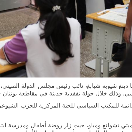
 2026 (شينخوا) دعا دينغ شيويه شيانغ، نائب رئيس مجلس الدولة ا
ساسي، وذلك خلال جولة تفقدية حديثة في مقاطعة يوننان
لدائمة للمكتب السياسي للجنة المركزية للحزب الشيوعي
وميتي تشوانغ ومياو، حيث زار روضة أطفال ومدرسة ابت