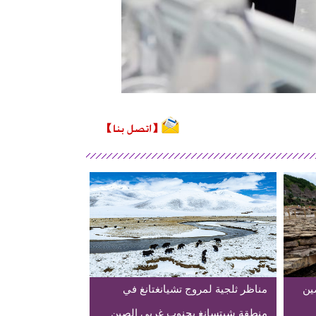
ين
مناظر ثلجية لمروج تشيانغتانغ في
منطقة شيتسانغ بجنوب غربي الصين