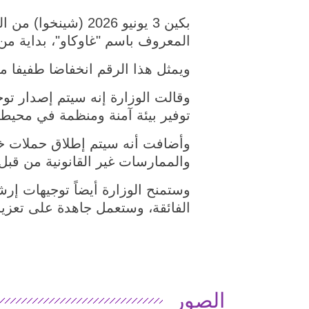
المعروف باسم "غاوكاو"، بداية من 7 يونيو الجاري، حسبما أعلنت وزارة التعليم الصينية اليوم (الأربعا
ويمثل هذا الرقم انخفاضا طفيفا مقارنة بالعام ا
وقالت الوزارة إنه سيتم إصدار توج
توفير بيئة آمنة ومنظمة في محيط م
وأضافت أنه سيتم إطلاق حملات خا
والممارسات غير القانونية من قبل
وستمنح الوزارة أيضاً توجيهات إرش
الفائقة، وستعمل جاهدة على تعزيز
الصور