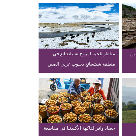
ين
مناظر ثلجية لمروج تشيانغتانغ في
منطقة شيتسانغ بجنوب غربي الصين
حصاد وافر لفاكهة الأكيدنيا في مقاطعة