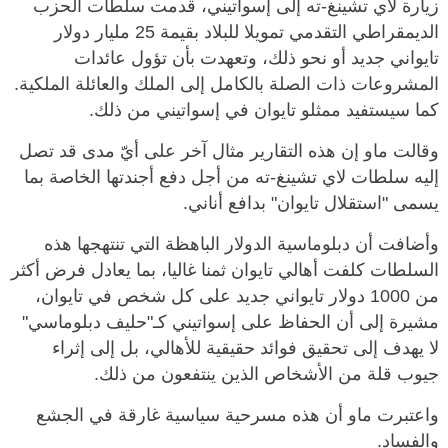
زيارة لاي تشينغ-ته إلى إسواتيني، قدمت سلطات الحزب
الديمقراطي التقدمي تمويلا للبلاد بقيمة 25 مليار دولار
تايواني جديد أو نحو ذلك، وتعهدت بأن تؤول عائدات
المشروعات ذات الصلة بالكامل إلى الملك والعائلة الملكية.
كما سيستفيد ممثلو تايوان في إسواتيني من ذلك.
وقالت ماو إن هذه التقارير مثال آخر على أيّ مدى قد تصل
إليه سلطات لاي تشينغ-ته من أجل دفع أجندتها الخاصة بما
يسمى "استقلال تايوان" بدافع أناني.
وأضافت أن دبلوماسية الدولار الباهظة التي تنتهجها هذه
السلطات كلفت أهالي تايوان ثمنا غاليا، بما يعادل فرض أكثر
من 1000 دولار تايواني جديد على كل شخص في تايوان،
مشيرة إلى أن الحفاظ على إسواتيني كـ"حليف دبلوماسي"
لا يهدف إلى تحقيق فوائد حقيقية للأهالي، بل إلى إثراء
جيوب قلة من الأشخاص الذين ينتفعون من ذلك.
واعتبرت ماو أن هذه مسرحية سياسية غارقة في الجشع
والفساد.