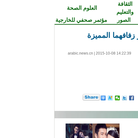
الثقافة
العلوم الصحة
والتعليم
الصور
مؤتمر صحفي للخارجية
زفافهما المميزة
arabic.news.cn
|
2015-10-08 14:22:39