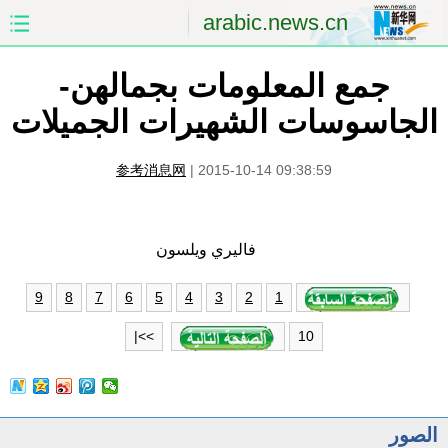
arabic.news.cn
جمع المعلومات بجمالهن-
الصفحة الأولى
الصين
الجاسوسات الشهيرات الجميلات
العالم
الشرق الأوسط
参考消息网
|
2015-10-14 09:38:59
الصين والعالم العربي
الاقتصاد
الثقافة والتعليم
العلوم والصحة
فاليري ويلسون
السياحة والبيئة
الرياضة
9
8
7
6
5
4
3
2
1
الصور
مؤتمر صحفى للخارجية
10
>>|
الصور