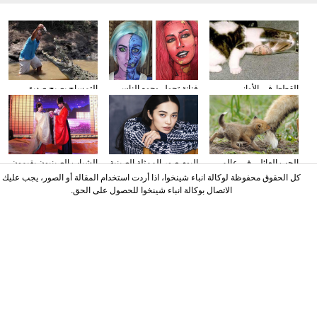
القطط في الأواني
فنانة تحول وجوه الناس
التمساح يصبح صديق
الزجاجية
إلى الشخصيات الكرتونية
الناس في كوستا ريكا
باستخدام الماكياج
الحب العائلي في عالم
البوم صور الممثلة الصينية
الشباب الصينيون يقيمون
الحيوان
ياو تشن على مجلة
حفل الزفاف وفقا لطريقة
كل الحقوق محفوظة لوكالة انباء شينخوا، اذا أردت استخدام المقالة أو الصور، يجب عليك
"أسرة هان"
الاتصال بوكالة انباء شينخوا للحصول على الحق.