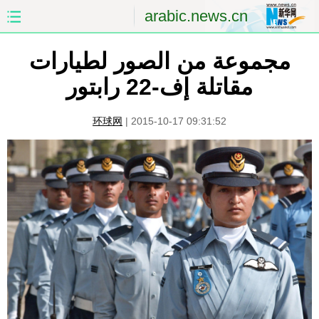
arabic.news.cn
مجموعة من الصور لطيارات
الصفحة الأولى
الصين
مقاتلة إف-22 رابتور
العالم
الشرق الأوسط
环球网
|
2015-10-17 09:31:52
الصين والعالم العربي
الاقتصاد
الثقافة والتعليم
العلوم والصحة
السياحة والبيئة
الرياضة
الصور
مؤتمر صحفى للخارجية