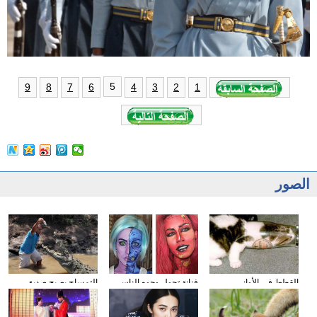
5
9
8
7
6
4
3
2
1
الصور
القطط في الأواني
فنانة تحول وجوه الناس
التمساح يصبح صديق
الزجاجية
إلى الشخصيات الكرتونية
الناس في كوستا ريكا
باستخدام الماكياج