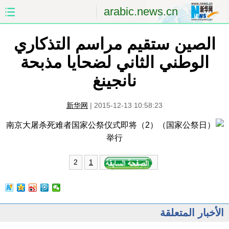
arabic.news.cn
الصين ستقيم مراسم التذكاري
الصفحة الأولى
الصين
الوطني الثاني لضحايا مذبحة
العالم
الشرق الأوسط
نانجينغ
الصين والعالم العربي
الاقتصاد
新华网
|
2015-12-13 10:58:23
الثقافة والتعليم
العلوم والصحة
السياحة والبيئة
الرياضة
2
1
الصور
مؤتمر صحفى للخارجية
الأخبار المتعلقة