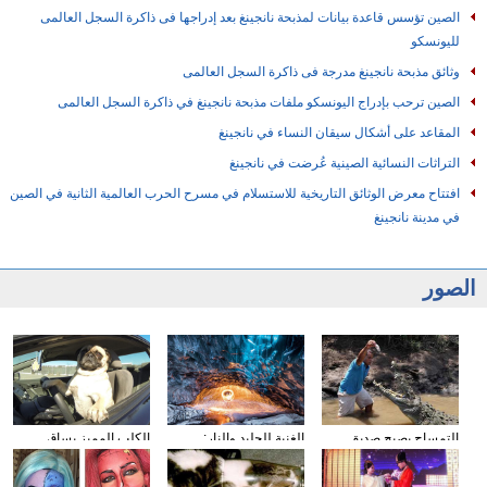
الصين تؤسس قاعدة بيانات لمذبحة نانجينغ بعد إدراجها فى ذاكرة السجل العالمى
لليونسكو
وثائق مذبحة نانجينغ مدرجة فى ذاكرة السجل العالمى
الصين ترحب بإدراج اليونسكو ملفات مذبحة نانجينغ في ذاكرة السجل العالمى
المقاعد على أشكال سيقان النساء في نانجينغ
التراثات النسائية الصينية عُرضت في نانجينغ
افتتاح معرض الوثائق التاريخية للاستسلام في مسرح الحرب العالمية الثانية في الصين
في مدينة نانجينغ
الصور
التمساح يصبح صديق
الغنية للجليد والنار:
الكلب المميز يساق
الناس في كوستا ريكا
المصور يلتقط صورا في
السيارات
الأنهار الجليدية